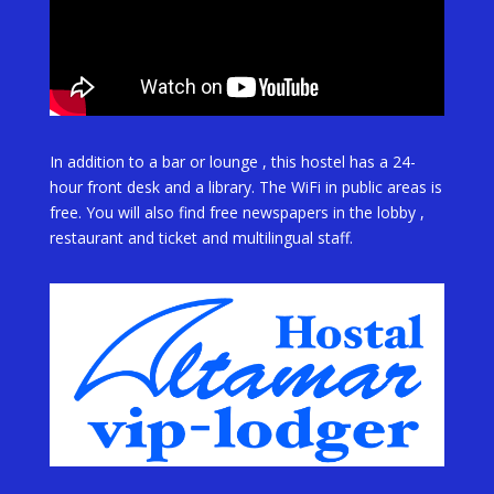
In addition to a bar or lounge , this hostel has a 24-
hour front desk and a library. The WiFi in public areas is
free. You will also find free newspapers in the lobby ,
restaurant and ticket and multilingual staff.