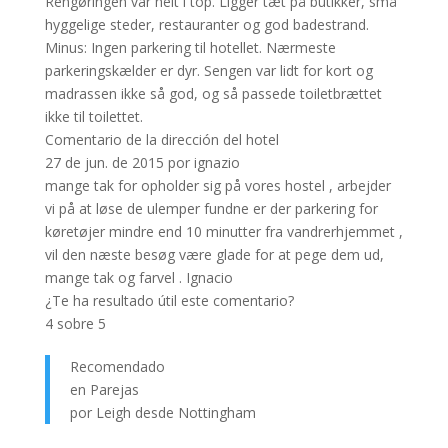
Rengøringen var helt i top. Ligger tæt på butikker, små
hyggelige steder, restauranter og god badestrand.
Minus: Ingen parkering til hotellet. Nærmeste
parkeringskælder er dyr. Sengen var lidt for kort og
madrassen ikke så god, og så passede toiletbrættet
ikke til toilettet.
Comentario de la dirección del hotel
27 de jun. de 2015 por ignazio
mange tak for opholder sig på vores hostel , arbejder
vi på at løse de ulemper fundne er der parkering for
køretøjer mindre end 10 minutter fra vandrerhjemmet ,
vil den næste besøg være glade for at pege dem ud,
mange tak og farvel . Ignacio
¿Te ha resultado útil este comentario?
4 sobre 5
Recomendado
en Parejas
por Leigh desde Nottingham